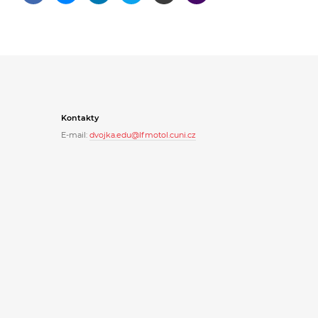
Kontakty
E-mail:
dvojka.edu@lfmotol.cuni.cz