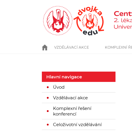
Přejít
k
hlavnímu
obsahu
VZDĚLÁVACÍ AKCE
ÚVOD
KOMPLEXNÍ Ř
Hlavní navigace
Úvod
Vzdělávací akce
Komplexní řešení
konferencí
Celoživotní vzdělávání