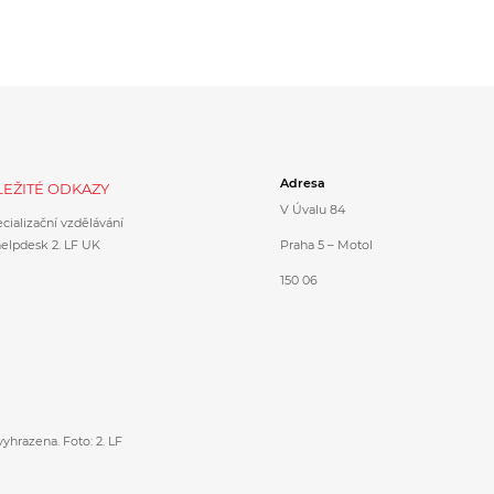
Adresa
EŽITÉ ODKAZY
V Úvalu 84
cializační vzdělávání
helpdesk 2. LF UK
Praha 5 – Motol
150 06
vyhrazena. Foto: 2. LF