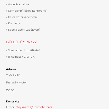
Vzdělávací akce
Komplexní řešení konferencí
Celoživotní vzdělávání
Kontakty
Specializační vzdělávání
DŮLEŽITÉ ODKAZY
Specializační vzdělávání
IT helpdesk 2. LF UK
Adresa
V Úvalu 84
Praha 5 – Motol
150 06
Kontakty
E-mail:
dvojka.edu@lfmotol.cuni.cz