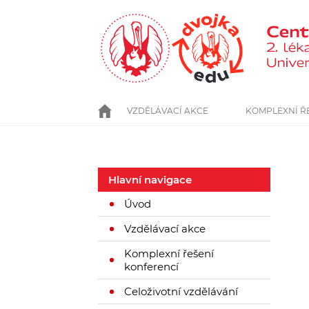
Přejít
k
hlavnímu
obsahu
VZDĚLÁVACÍ AKCE
ÚVOD
KOMPLEXNÍ Ř
Hlavní navigace
Úvod
Vzdělávací akce
Komplexní řešení
konferencí
Celoživotní vzdělávání