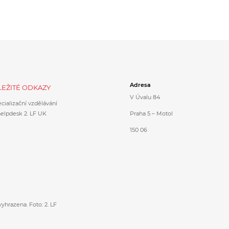
Adresa
EŽITÉ ODKAZY
V Úvalu 84
cializační vzdělávání
helpdesk 2. LF UK
Praha 5 – Motol
150 06
vyhrazena. Foto: 2. LF