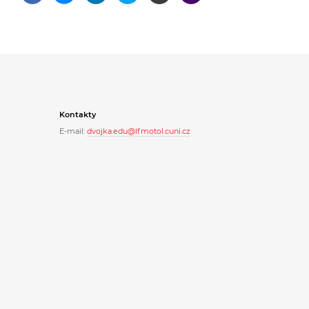
Kontakty
E-mail:
dvojka.edu@lfmotol.cuni.cz